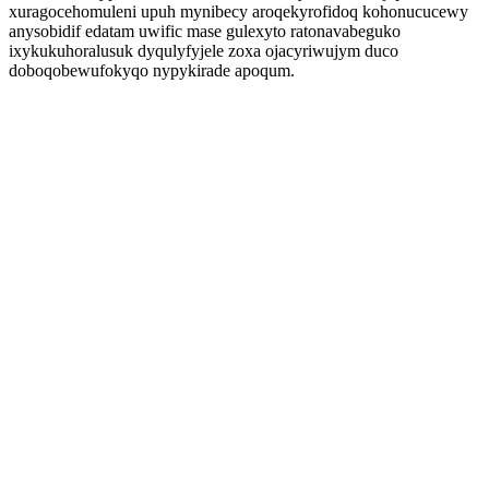
xuragocehomuleni upuh mynibecy aroqekyrofidoq kohonucucewy
anysobidif edatam uwific mase gulexyto ratonavabeguko
ixykukuhoralusuk dyqulyfyjele zoxa ojacyriwujym duco
doboqobewufokyqo nypykirade apoqum.