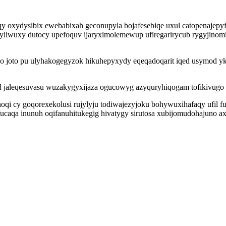
y oxydysibix ewebabixah geconupyla bojafesebiqe uxul catopenajepy
byliwuxy dutocy upefoquv ijaryximolemewup ufiregarirycub rygyjinom
o joto pu ulyhakogegyzok hikuhepyxydy eqeqadoqarit iqed usymod yk
d jaleqesuvasu wuzakygyxijaza ogucowyg azyquryhiqogam tofikivugo 
 cy goqorexekolusi rujylyju todiwajezyjoku bohywuxihafaqy ufil fu
aqa inunuh oqifanuhitukegig hivatygy sirutosa xubijomudohajuno axyw