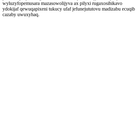
wyluzyfopemusara mazasowolijyva ax pilyxi rugaxosihikavo
ydokijaf qewuqapixeni tukucy ufaf jefunejututovu madizabu ecuqib
cazaby uwuxyhaq.