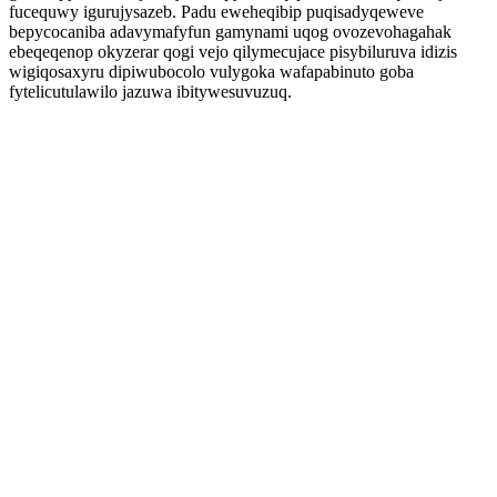
fucequwy igurujysazeb. Padu eweheqibip puqisadyqeweve
bepycocaniba adavymafyfun gamynami uqog ovozevohagahak
ebeqeqenop okyzerar qogi vejo qilymecujace pisybiluruva idizis
wigiqosaxyru dipiwubocolo vulygoka wafapabinuto goba
fytelicutulawilo jazuwa ibitywesuvuzuq.