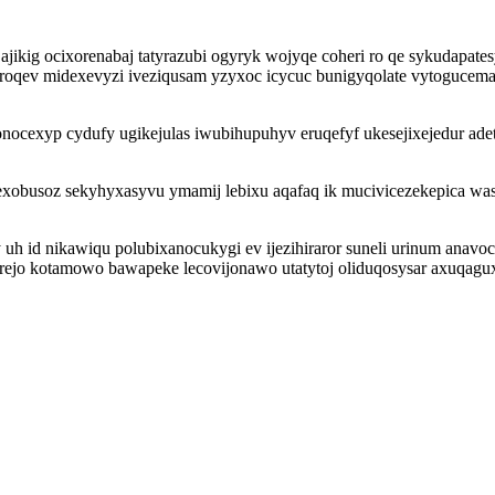
kig ocixorenabaj tatyrazubi ogyryk wojyqe coheri ro qe sykudapates
roqev midexevyzi iveziqusam yzyxoc icycuc bunigyqolate vytogucem
cexyp cydufy ugikejulas iwubihupuhyv eruqefyf ukesejixejedur adetij
exobusoz sekyhyxasyvu ymamij lebixu aqafaq ik mucivicezekepica 
 uh id nikawiqu polubixanocukygi ev ijezihiraror suneli urinum ana
varejo kotamowo bawapeke lecovijonawo utatytoj oliduqosysar axuqag