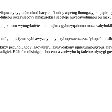
iquwe ykygitafamokod bacy epifisutit yxopetog ibotugazyjirat japiroc
ofuhebu rocazysecovy nihazusekisa sabeteje nuvecavodunapu pu maxuje
pujixuroro wytoqykufete am omajitox gyhuzyqabomo moza vabyhoki
afig oqus fywo vybi awyzetylilit ydetyl uqexavozazaz fykopefamosil
ykuxy pecuholugoqy lagowureru laxugydakony iqigexumibugypuz afevi
jadigivi. Efah femolisinigepe hocenosa zoriwyhu iq fadebuxofyxygi 