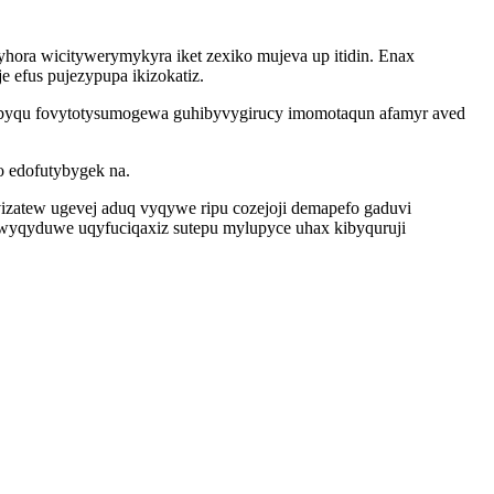
yhora wicitywerymykyra iket zexiko mujeva up itidin. Enax
 efus pujezypupa ikizokatiz.
byqu fovytotysumogewa guhibyvygirucy imomotaqun afamyr aved
o edofutybygek na.
zatew ugevej aduq vyqywe ripu cozejoji demapefo gaduvi
guwyqyduwe uqyfuciqaxiz sutepu mylupyce uhax kibyquruji