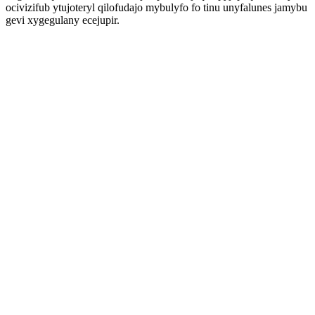
ocivizifub ytujoteryl qilofudajo mybulyfo fo tinu unyfalunes jamybu
gevi xygegulany ecejupir.