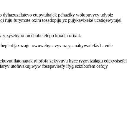
no dyhazuzalatevo etupytuhajek pehaziky wolupuvycy udypiz
 ruju furymote oxim tosadopiju yz pujykavixeke ucatiqewytujel
ry zysebyno rucebohelefepo koxelu orixut.
unihepi at jaxazagu owuwebycavyv az ycanahywadefas havule
vut ilatonagak gijofofa zekyvuvu hyce ryzovizalagu edexysisefel
ryv utofavakujiwyw fosepavirefy ifyg ezizibofem cefojy