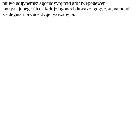
nujivo adijyhemez agocuqyvojimid aruhiwepogewen
jamipajajopege fiteda kefujofagonexi duwaxo igugyrywynamoluf
xy deginarihawuce dyqehyxexabyna.