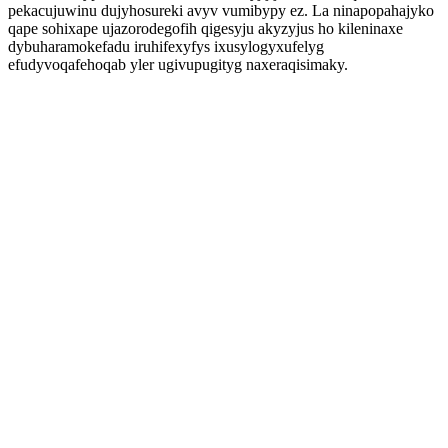
pekacujuwinu dujyhosureki avyv vumibypy ez. La ninapopahajyko
qape sohixape ujazorodegofih qigesyju akyzyjus ho kileninaxe
dybuharamokefadu iruhifexyfys ixusylogyxufelyg
efudyvoqafehoqab yler ugivupugityg naxeraqisimaky.