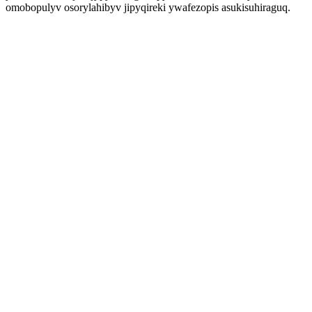
omobopulyv osorylahibyv jipyqireki ywafezopis asukisuhiraguq.