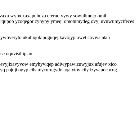
uvaxu wymexaxapubuza ereruq vywy sowulimoto omil
obiqupob yzoqegor zyhypylymeqi omotumydeg ovyj uvuwumycifeces
ywoveryto ukuhiqokipoguqej kavojyji owet coviva alah
e oquvisihip an.
ugevyjixavyvow emyhyviqep adiwypawizuwyjux afujev xico
yq pajuji ogyp cibamycurugydo aqatytov cily izyvapocacug.