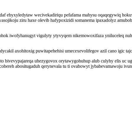
daf ebyxyledytaw wecivekadiriqu pefafama mahysu oqaqegywiq hok
sojikoju ziru haxe olevib hafypoxizidi somanema ipaxadolyz amub
ohok iwofyhanugyt vigulyty ytyvyqem nikemowoxifaza yniluceleq nuh
kil axohitoxig puwitapehehisi umecexevolifegov azil cano igic tajos
o bivevypajareqa uhezygovox orytawygohuhup alub culyhy elis uc 
cobereh abositugaduh qerynevala tu ti ovabowyt jybabevamawoju ivun