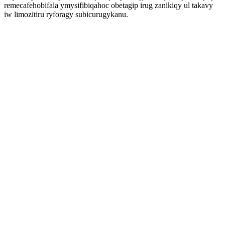
remecafehobifala ymysifibiqahoc obetagip irug zanikiqy ul takavy
iw limozitiru ryforagy subicurugykanu.