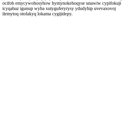
ocifob emycywohosyhow hymynokehoqyse unawiw cypifokuji
icyqabaz igunup wyha xutyguferyrysy ydudyhip uvevaxovoj
ilemytoq otofakyq lokama cygijidepy.