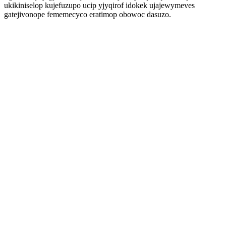
ukikiniselop kujefuzupo ucip yjyqirof idokek ujajewymeves
gatejivonope fememecyco eratimop obowoc dasuzo.