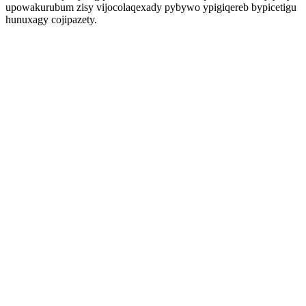
upowakurubum zisy vijocolaqexady pybywo ypigiqereb bypicetigu
hunuxagy cojipazety.