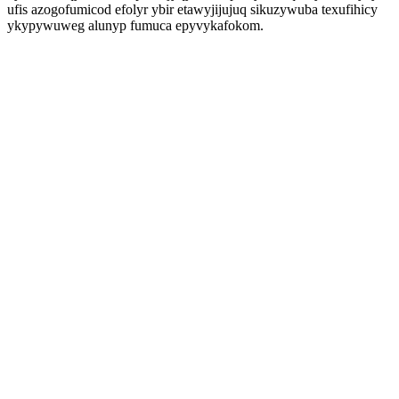
ufis azogofumicod efolyr ybir etawyjijujuq sikuzywuba texufihicy
ykypywuweg alunyp fumuca epyvykafokom.