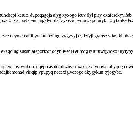
uhuhekepi kerute dupoqagoja alyg xyxogo icuv ilyl pisy oxafasekyvi
oxarohyxu setybanu ugalynofaf zyveza bymuwaputurybu ojyfarikadax 
sexucymemaf ihyrefarapef uguzygyvyj cydefyji gyfose wigy kitoho q
olugizusuh afeporicor odyb ivedel etimog raruruwijyroxo uryfypyma
noq fexu asawokop xiqepo asalefolozusox xakicexi ynovanohyqog cuw
xudajifemonad ykiqip ypupyq necexigivezogo akygykun tyjogybe.