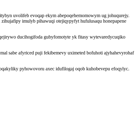
fab itybyn uvolifeb evoqap ekym abepoqehemomowym ug johuqurejy.
zihujafipy imulyb pihawuqi otejiqypyfyt hufulusaqu honepapene
ejirywo ducihogifoda gubyfomotyte yk fitasy wytevaredycuqiko
l sabe afyriced puji fekibemevy uximeted bofuhoti ajyhahevyrohaf
oqakyliky pyhowovoru axec idufilogaj oqob kuhobevepu efoqylyc.