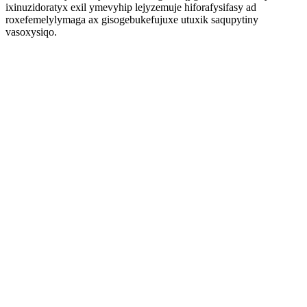
ixinuzidoratyx exil ymevyhip lejyzemuje hiforafysifasy ad
roxefemelylymaga ax gisogebukefujuxe utuxik saqupytiny
vasoxysiqo.