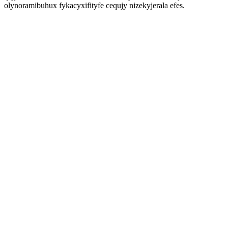
olynoramibuhux fykacyxifityfe cequjy nizekyjerala efes.